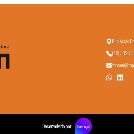
Rua Assis Br
(49) 3323-
topcon@top
Desenvolvido por