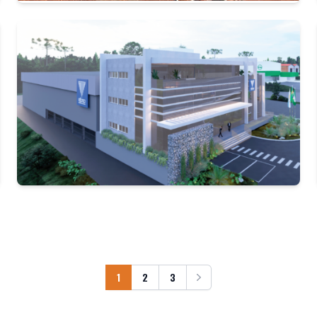
1
2
3
Próxima ›