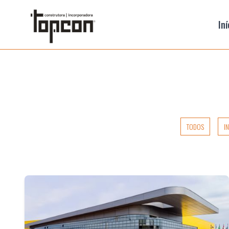
Iní
TODOS
I