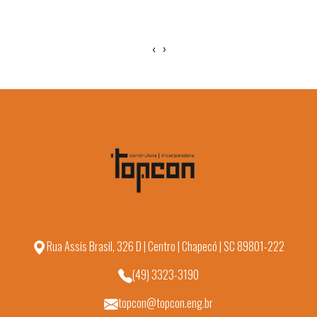
‹
›
Rua Assis Brasil, 326 D | Centro | Chapecó | SC 89801-222
(49) 3323-3190
topcon@topcon.eng.br