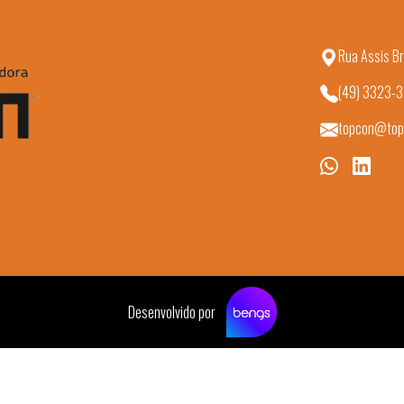
Rua Assis Br
(49) 3323-
topcon@top
Desenvolvido por