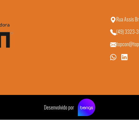
Rua Assis Br
(49) 3323-
topcon@top
Desenvolvido por