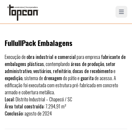
Open mai
FullullPack Embalagens
Execução de
obra industrial e comercial
para empresa
fabricante de
embalagens plásticas
, contemplando
áreas de produção
,
setor
administrativo
,
vestiários
,
refeitório
,
docas de recebimento
e
expedição
, sistema de
drenagem
do pátio e
guarita
de acesso. A
edificação foi executada com estrutura pré-fabricada em concreto
armado e cobertura metálica.
Local:
Distrito Industrial – Chapecó / SC
Área total construída:
7.294,91 m²
Conclusão:
agosto de 2024