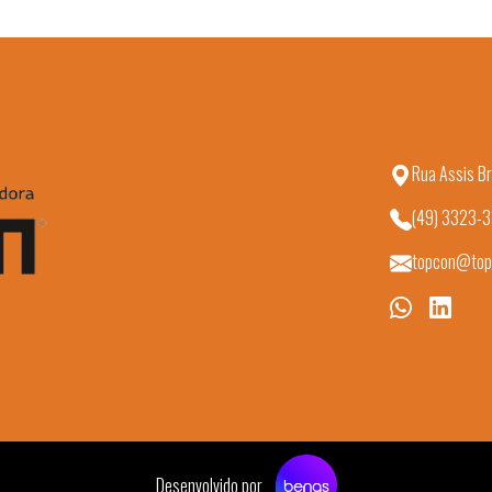
Rua Assis Br
(49) 3323-
topcon@top
Desenvolvido por