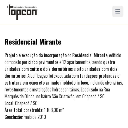
Open mai
Residencial Mirante
Projeto e execução da incorporação
do
Residencial Mirante
, edifício
composto por
cinco pavimentos
e 12 apartamentos, sendo
quatro
unidades com suíte e dois dormitórios
e
oito unidades com dois
dormitórios
. A edificação foi executada com
fundações profundas
e
estrutura em concreto armado moldado in loco
, incluindo alvenarias,
revestimentos e instalações hidrossanitárias. Localizado na Rua
Marquês de Olinda, no bairro São Cristóvão, em Chapecó / SC.
Local:
Chapecó / SC
Área total construída:
1.168,00 m²
Conclusão:
maio de 2010